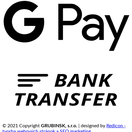
© 2021 Copyright
GRUBINSK, s.r.o.
| designed by
Redicon -
tvorba webových stránok a SEO marketing