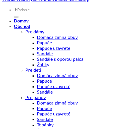
Hľadať:
Domov
Obchod
Pre dámy
Domáca zimná obuv
Papuče
Papuče uzavreté
Sandále
Sandále s oporou palca
Žabky
Pre deti
Domáca zimná obuv
Papuče
Papuče uzavreté
Sandále
Pre pánov
Domáca zimná obuv
Papuče
Papuče uzavreté
Sandále
Topánky