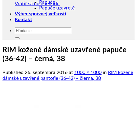
Papuče
Vrátiť sa do obchodu
Papuče uzavreté
Výber správnej veľkosti
Kontakt
Hľadať:
RIM kožené dámské uzavřené papuče
(36-42) – černá, 38
Published
26. septembra 2016
at
1000 × 1000
in
RIM kožené
dámské uzavřené pantofle (36-42) – čierna, 38