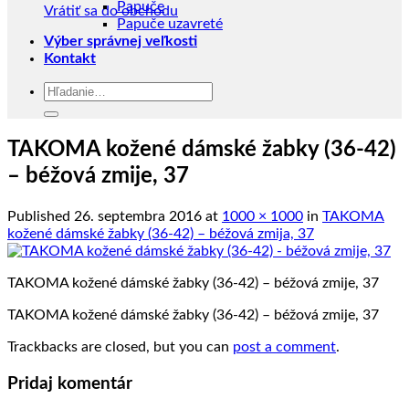
Papuče
Vrátiť sa do obchodu
Papuče uzavreté
Výber správnej veľkosti
Kontakt
Hľadať:
TAKOMA kožené dámské žabky (36-42)
– béžová zmije, 37
Published
26. septembra 2016
at
1000 × 1000
in
TAKOMA
kožené dámské žabky (36-42) – béžová zmija, 37
TAKOMA kožené dámské žabky (36-42) – béžová zmije, 37
TAKOMA kožené dámské žabky (36-42) – béžová zmije, 37
Trackbacks are closed, but you can
post a comment
.
Pridaj komentár