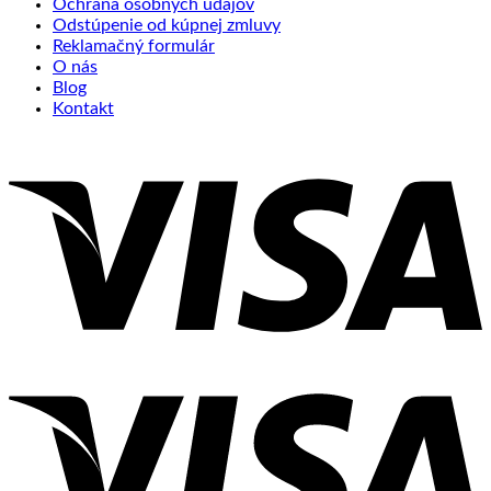
Ochrana osobných údajov
Odstúpenie od kúpnej zmluvy
Reklamačný formulár
O nás
Blog
Kontakt