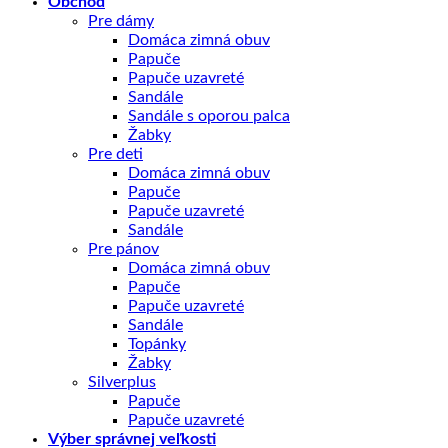
Obchod
Pre dámy
Domáca zimná obuv
Papuče
Papuče uzavreté
Sandále
Sandále s oporou palca
Žabky
Pre deti
Domáca zimná obuv
Papuče
Papuče uzavreté
Sandále
Pre pánov
Domáca zimná obuv
Papuče
Papuče uzavreté
Sandále
Topánky
Žabky
Silverplus
Papuče
Papuče uzavreté
Výber správnej veľkosti