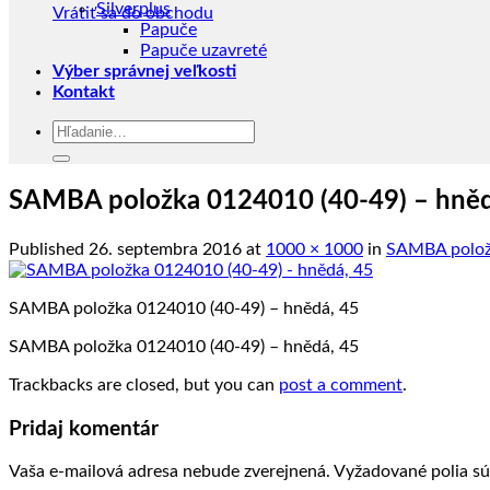
Silverplus
Vrátiť sa do obchodu
Papuče
Papuče uzavreté
Výber správnej veľkosti
Kontakt
Hľadať:
SAMBA položka 0124010 (40-49) – hněd
Published
26. septembra 2016
at
1000 × 1000
in
SAMBA položk
SAMBA položka 0124010 (40-49) – hnědá, 45
SAMBA položka 0124010 (40-49) – hnědá, 45
Trackbacks are closed, but you can
post a comment
.
Pridaj komentár
Vaša e-mailová adresa nebude zverejnená.
Vyžadované polia s