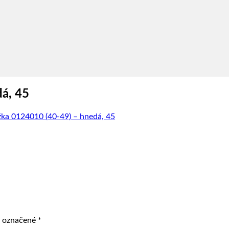
á, 45
a 0124010 (40-49) – hnedá, 45
ú označené
*