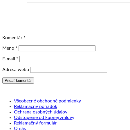
Komentár
*
Meno
*
E-mail
*
Adresa webu
Všeobecné obchodné podmienky
Reklamačný poriadok
Ochrana osobných údajov
Odstúpenie od kúpnej zmluvy
Reklamačný formulár
O nás