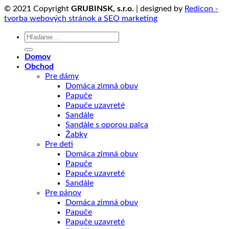
© 2021 Copyright
GRUBINSK, s.r.o.
| designed by
Redicon -
tvorba webových stránok a SEO marketing
Hľadať:
Domov
Obchod
Pre dámy
Domáca zimná obuv
Papuče
Papuče uzavreté
Sandále
Sandále s oporou palca
Žabky
Pre deti
Domáca zimná obuv
Papuče
Papuče uzavreté
Sandále
Pre pánov
Domáca zimná obuv
Papuče
Papuče uzavreté