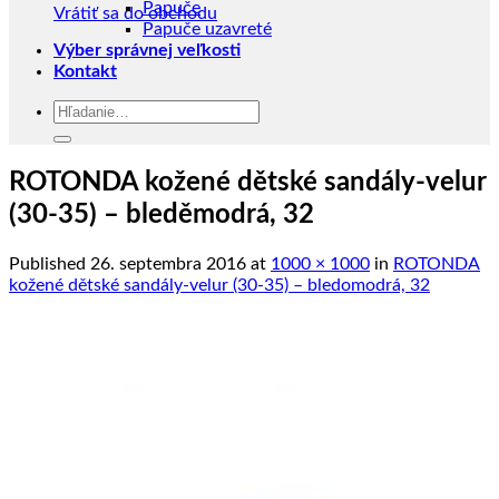
Papuče
Vrátiť sa do obchodu
Papuče uzavreté
Výber správnej veľkosti
Kontakt
Hľadať:
ROTONDA kožené dětské sandály-velur
(30-35) – bleděmodrá, 32
Published
26. septembra 2016
at
1000 × 1000
in
ROTONDA
kožené dětské sandály-velur (30-35) – bledomodrá, 32