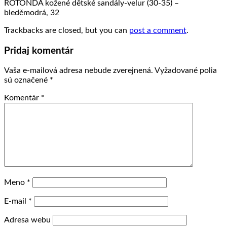
ROTONDA kožené dětské sandály-velur (30-35) –
bleděmodrá, 32
Trackbacks are closed, but you can
post a comment
.
Pridaj komentár
Vaša e-mailová adresa nebude zverejnená.
Vyžadované polia
sú označené
*
Komentár
*
Meno
*
E-mail
*
Adresa webu