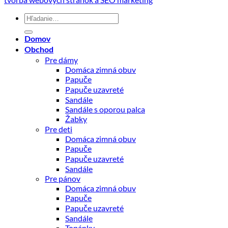
Hľadať:
Domov
Obchod
Pre dámy
Domáca zimná obuv
Papuče
Papuče uzavreté
Sandále
Sandále s oporou palca
Žabky
Pre deti
Domáca zimná obuv
Papuče
Papuče uzavreté
Sandále
Pre pánov
Domáca zimná obuv
Papuče
Papuče uzavreté
Sandále
Topánky