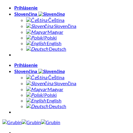
Skip
Prihlásenie
to
Slovenčina
content
Čeština
Slovenčina
Magyar
Polski
English
Deutsch
Prihlásenie
Slovenčina
Čeština
Slovenčina
Magyar
Polski
English
Deutsch