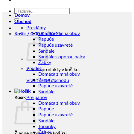
Hľadať:
Domov
Obchod
Pre dámy
Domáca zimná obuv
Košík /
0,00
€
Papuče
Papuče uzavreté
Sandále
Sandále s oporou palca
Žabky
Pre deti
Žiadne produkty v košíku.
Domáca zimná obuv
Papuče
Vrátiť sa do obchodu
Papuče uzavreté
Sandále
Pre pánov
Košík
Domáca zimná obuv
Papuče
Papuče uzavreté
Sandále
Topánky
Žabky
Žiadne produkty v košíku.