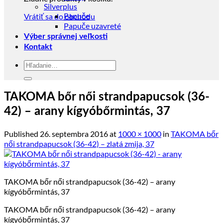
Silverplus
Papuče
Vrátiť sa do obchodu
Papuče uzavreté
Výber správnej veľkosti
Kontakt
Hľadať:
TAKOMA bőr női strandpapucsok (36-
42) – arany kígyóbőrmintás, 37
Published
26. septembra 2016
at
1000 × 1000
in
TAKOMA bőr
női strandpapucsok (36-42) – zlatá zmija, 37
TAKOMA bőr női strandpapucsok (36-42) – arany
kígyóbőrmintás, 37
TAKOMA bőr női strandpapucsok (36-42) – arany
kígyóbőrmintás, 37