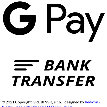
© 2021 Copyright
| designed by
Redicon -
GRUBINSK, s.r.o.
tvorba webových stránok a SEO marketing