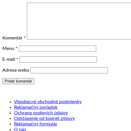
Komentár
*
Meno
*
E-mail
*
Adresa webu
Všeobecné obchodné podmienky
Reklamačný poriadok
Ochrana osobných údajov
Odstúpenie od kúpnej zmluvy
Reklamačný formulár
O nás