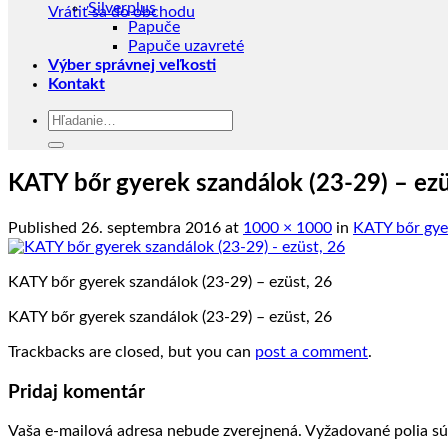
Silverplus
Vrátiť sa do obchodu
Papuče
Papuče uzavreté
Výber správnej veľkosti
Kontakt
Hľadať:
KATY bőr gyerek szandálok (23-29) – ezü
Published
26. septembra 2016
at
1000 × 1000
in
KATY bőr gyer
KATY bőr gyerek szandálok (23-29) – ezüst, 26
KATY bőr gyerek szandálok (23-29) – ezüst, 26
Trackbacks are closed, but you can
post a comment
.
Pridaj komentár
Vaša e-mailová adresa nebude zverejnená.
Vyžadované polia s