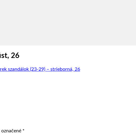
st, 26
ek szandálok (23-29) – strieborná, 26
ú označené
*