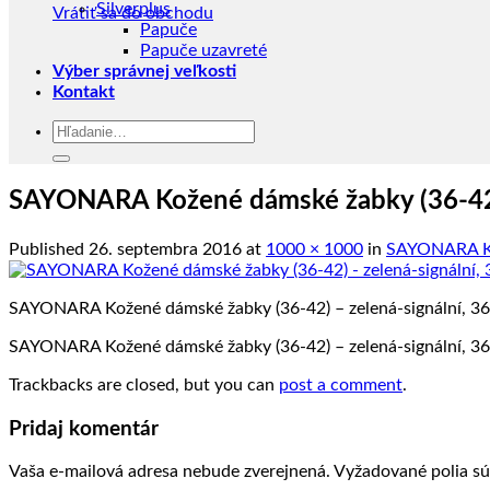
Silverplus
Vrátiť sa do obchodu
Papuče
Papuče uzavreté
Výber správnej veľkosti
Kontakt
Hľadať:
SAYONARA Kožené dámské žabky (36-42) 
Published
26. septembra 2016
at
1000 × 1000
in
SAYONARA Kož
SAYONARA Kožené dámské žabky (36-42) – zelená-signální, 36
SAYONARA Kožené dámské žabky (36-42) – zelená-signální, 36
Trackbacks are closed, but you can
post a comment
.
Pridaj komentár
Vaša e-mailová adresa nebude zverejnená.
Vyžadované polia s