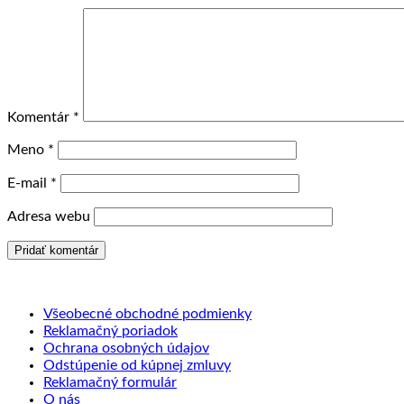
Komentár
*
Meno
*
E-mail
*
Adresa webu
Všeobecné obchodné podmienky
Reklamačný poriadok
Ochrana osobných údajov
Odstúpenie od kúpnej zmluvy
Reklamačný formulár
O nás