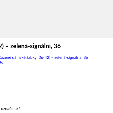
– zelená-signální, 36
ené dámské žabky (36-42) – zelená-signálna, 36
ú označené
*