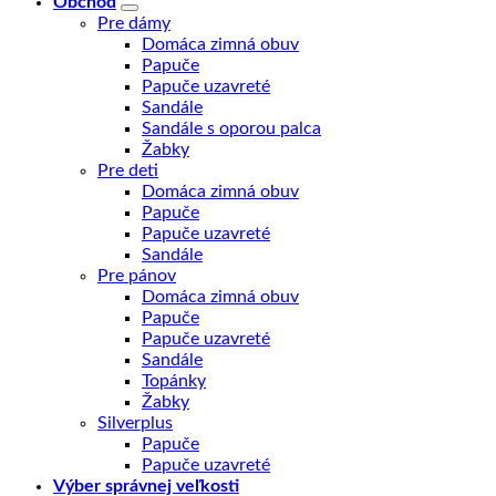
Obchod
Pre dámy
Domáca zimná obuv
Papuče
Papuče uzavreté
Sandále
Sandále s oporou palca
Žabky
Pre deti
Domáca zimná obuv
Papuče
Papuče uzavreté
Sandále
Pre pánov
Domáca zimná obuv
Papuče
Papuče uzavreté
Sandále
Topánky
Žabky
Silverplus
Papuče
Papuče uzavreté
Výber správnej veľkosti