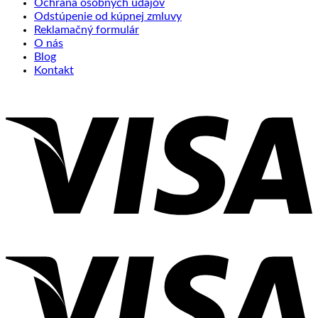
Ochrana osobných údajov
Odstúpenie od kúpnej zmluvy
Reklamačný formulár
O nás
Blog
Kontakt