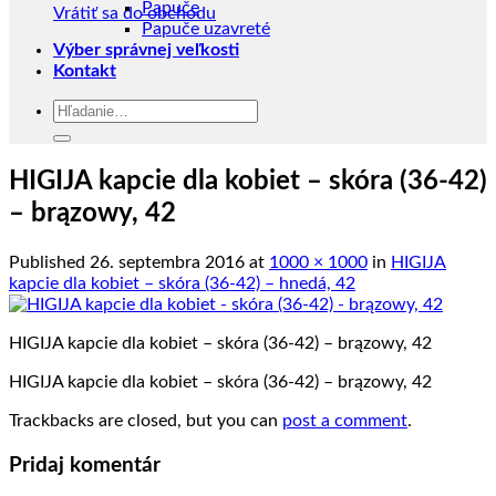
Papuče
Vrátiť sa do obchodu
Papuče uzavreté
Výber správnej veľkosti
Kontakt
Hľadať:
HIGIJA kapcie dla kobiet – skóra (36-42)
– brązowy, 42
Published
26. septembra 2016
at
1000 × 1000
in
HIGIJA
kapcie dla kobiet – skóra (36-42) – hnedá, 42
HIGIJA kapcie dla kobiet – skóra (36-42) – brązowy, 42
HIGIJA kapcie dla kobiet – skóra (36-42) – brązowy, 42
Trackbacks are closed, but you can
post a comment
.
Pridaj komentár