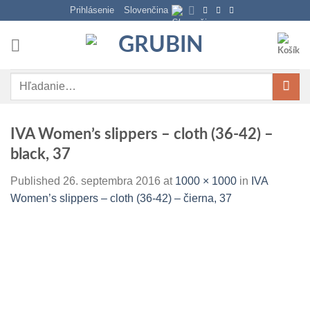
Skip
Prihlásenie
Slovenčina
to
content
Hľadať:
IVA Women’s slippers – cloth (36-42) –
black, 37
Published
26. septembra 2016
at
1000 × 1000
in
IVA
Women’s slippers – cloth (36-42) – čierna, 37