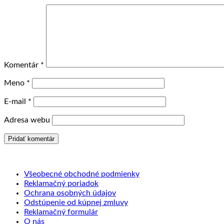
Komentár
*
Meno
*
E-mail
*
Adresa webu
Všeobecné obchodné podmienky
Reklamačný poriadok
Ochrana osobných údajov
Odstúpenie od kúpnej zmluvy
Reklamačný formulár
O nás