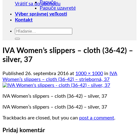
Papuče
Vrátiť sa do obchodu
Papuče uzavreté
Výber správnej veľkosti
Kontakt
Hľadať:
IVA Women’s slippers – cloth (36-42) –
silver, 37
Published
26. septembra 2016
at
1000 × 1000
in
IVA
Women’s slippers – cloth (36-42) – strieborná, 37
IVA Women’s slippers – cloth (36-42) – silver, 37
IVA Women’s slippers – cloth (36-42) – silver, 37
Trackbacks are closed, but you can
post a comment
.
Pridaj komentár