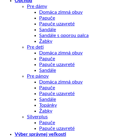
Obchod
Pre dámy
Domáca zimná obuv
Papuče
Papuče uzavreté
Sandále
Sandále s oporou palca
Žabky
Pre deti
Domáca zimná obuv
Papuče
Papuče uzavreté
Sandále
Pre pánov
Domáca zimná obuv
Papuče
Papuče uzavreté
Sandále
Topánky
Žabky
Silverplus
Papuče
Papuče uzavreté
Výber správnej veľkosti