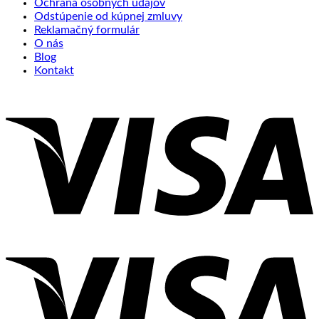
Ochrana osobných údajov
Odstúpenie od kúpnej zmluvy
Reklamačný formulár
O nás
Blog
Kontakt