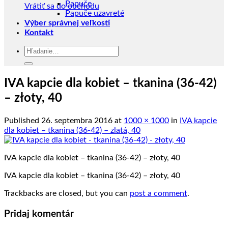
Papuče
Vrátiť sa do obchodu
Papuče uzavreté
Výber správnej veľkosti
Kontakt
Hľadať:
IVA kapcie dla kobiet – tkanina (36-42)
– złoty, 40
Published
26. septembra 2016
at
1000 × 1000
in
IVA kapcie
dla kobiet – tkanina (36-42) – zlatá, 40
IVA kapcie dla kobiet – tkanina (36-42) – złoty, 40
IVA kapcie dla kobiet – tkanina (36-42) – złoty, 40
Trackbacks are closed, but you can
post a comment
.
Pridaj komentár