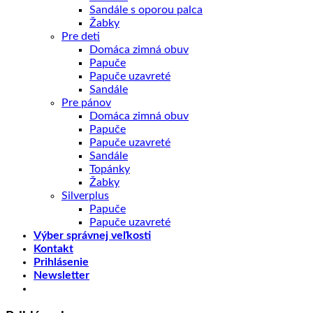
Sandále s oporou palca
Žabky
Pre deti
Domáca zimná obuv
Papuče
Papuče uzavreté
Sandále
Pre pánov
Domáca zimná obuv
Papuče
Papuče uzavreté
Sandále
Topánky
Žabky
Silverplus
Papuče
Papuče uzavreté
Výber správnej veľkosti
Kontakt
Prihlásenie
Newsletter