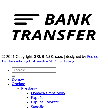
© 2021 Copyright
GRUBINSK, s.r.o.
| designed by
Redicon -
tvorba webových stránok a SEO marketing
Hľadať:
Domov
Obchod
Pre dámy
Domáca zimná obuv
Papuče
Papuče uzavreté
Sandále