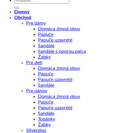
Domov
Obchod
Pre dámy
Domáca zimná obuv
Papuče
Papuče uzavreté
Sandále
Sandále s oporou palca
Žabky
Pre deti
Domáca zimná obuv
Papuče
Papuče uzavreté
Sandále
Pre pánov
Domáca zimná obuv
Papuče
Papuče uzavreté
Sandále
Topánky
Žabky
Silverplus