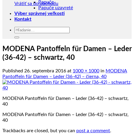
Papuče
Vrátiť sa do obchodu
Papuče uzavreté
Výber správnej veľkosti
Kontakt
Hľadať:
MODENA Pantoffeln für Damen – Leder
(36-42) – schwartz, 40
Published
26. septembra 2016
at
1000 × 1000
in
MODENA
Pantoffeln für Damen – Leder (36-42) – čierna, 40
MODENA Pantoffeln für Damen – Leder (36-42) – schwartz,
40
MODENA Pantoffeln für Damen – Leder (36-42) – schwartz,
40
Trackbacks are closed, but you can
post a comment
.