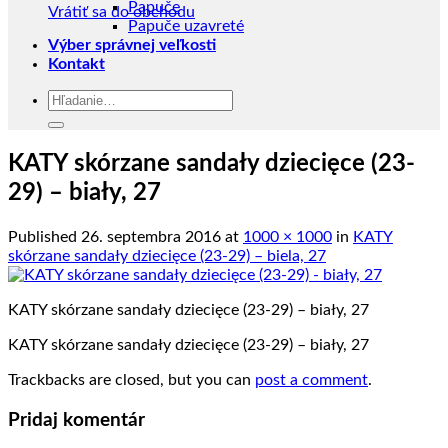
Papuče
Vrátiť sa do obchodu
Papuče uzavreté
Výber správnej veľkosti
Kontakt
Hľadať:
KATY skórzane sandały dziecięce (23-
29) – biały, 27
Published
26. septembra 2016
at
1000 × 1000
in
KATY
skórzane sandały dziecięce (23-29) – biela, 27
KATY skórzane sandały dziecięce (23-29) – biały, 27
KATY skórzane sandały dziecięce (23-29) – biały, 27
Trackbacks are closed, but you can
post a comment
.
Pridaj komentár