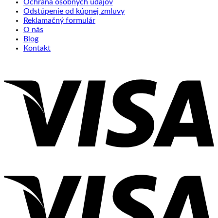
Ochrana osobných údajov
Odstúpenie od kúpnej zmluvy
Reklamačný formulár
O nás
Blog
Kontakt