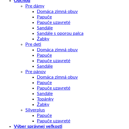
Obchod
Pre dámy
Domáca zimná obuv
Papuče
Papuče uzavreté
Sandále
Sandále s oporou palca
Žabky
Pre deti
Domáca zimná obuv
Papuče
Papuče uzavreté
Sandále
Pre pánov
Domáca zimná obuv
Papuče
Papuče uzavreté
Sandále
Topánky
Žabky
Silverplus
Papuče
Papuče uzavreté
Výber správnej veľkosti