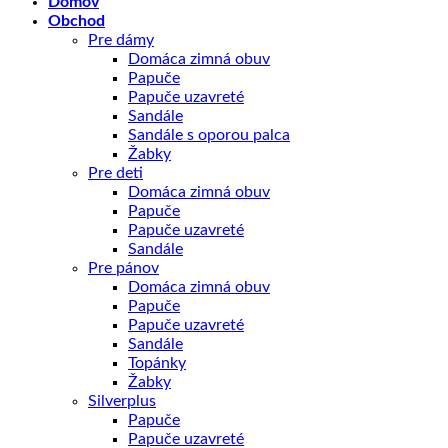
Domov
Obchod
Pre dámy
Domáca zimná obuv
Papuče
Papuče uzavreté
Sandále
Sandále s oporou palca
Žabky
Pre deti
Domáca zimná obuv
Papuče
Papuče uzavreté
Sandále
Pre pánov
Domáca zimná obuv
Papuče
Papuče uzavreté
Sandále
Topánky
Žabky
Silverplus
Papuče
Papuče uzavreté