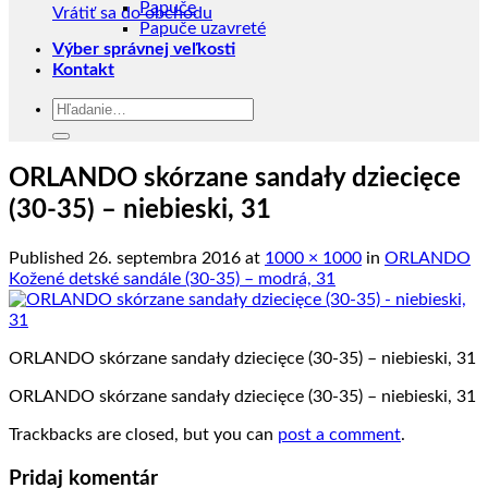
Papuče
Vrátiť sa do obchodu
Papuče uzavreté
Výber správnej veľkosti
Kontakt
Hľadať:
ORLANDO skórzane sandały dziecięce
(30-35) – niebieski, 31
Published
26. septembra 2016
at
1000 × 1000
in
ORLANDO
Kožené detské sandále (30-35) – modrá, 31
ORLANDO skórzane sandały dziecięce (30-35) – niebieski, 31
ORLANDO skórzane sandały dziecięce (30-35) – niebieski, 31
Trackbacks are closed, but you can
post a comment
.
Pridaj komentár