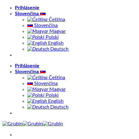
Skip
Prihlásenie
to
Slovenčina
content
Čeština
Slovenčina
Magyar
Polski
English
Deutsch
Prihlásenie
Slovenčina
Čeština
Slovenčina
Magyar
Polski
English
Deutsch