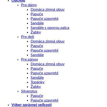
Obchod
Pre dámy
Domáca zimná obuv
Papuče
Papuče uzavreté
Sandále
Sandále s oporou palca
Žabky
Pre deti
Domáca zimná obuv
Papuče
Papuče uzavreté
Sandále
Pre pánov
Domáca zimná obuv
Papuče
Papuče uzavreté
Sandále
Topánky
Žabky
Silverplus
Papuče
Papuče uzavreté
Výber správnej veľkosti