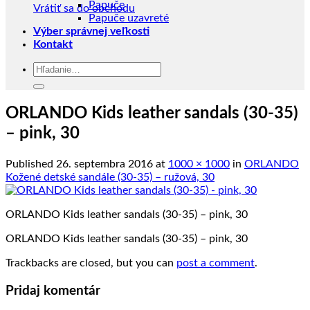
Papuče
Vrátiť sa do obchodu
Papuče uzavreté
Výber správnej veľkosti
Kontakt
Hľadať:
ORLANDO Kids leather sandals (30-35)
– pink, 30
Published
26. septembra 2016
at
1000 × 1000
in
ORLANDO
Kožené detské sandále (30-35) – ružová, 30
ORLANDO Kids leather sandals (30-35) – pink, 30
ORLANDO Kids leather sandals (30-35) – pink, 30
Trackbacks are closed, but you can
post a comment
.
Pridaj komentár