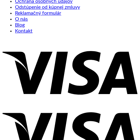
Ochrana osobných údajov
Odstúpenie od kúpnej zmluvy
Reklamačný formulár
O nás
Blog
Kontakt