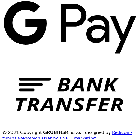
© 2021 Copyright
GRUBINSK, s.r.o.
| designed by
Redicon -
tvorba webových stránok a SEO marketing