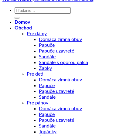
Hľadať:
Domov
Obchod
Pre dámy
Domáca zimná obuv
Papuče
Papuče uzavreté
Sandále
Sandále s oporou palca
Žabky
Pre deti
Domáca zimná obuv
Papuče
Papuče uzavreté
Sandále
Pre pánov
Domáca zimná obuv
Papuče
Papuče uzavreté
Sandále
Topánky