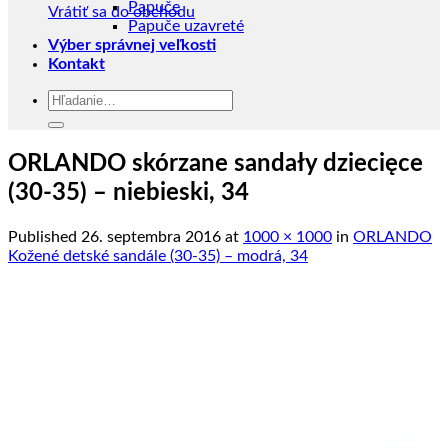
Papuče
Vrátiť sa do obchodu
Papuče uzavreté
Výber správnej veľkosti
Kontakt
Hľadať:
ORLANDO skórzane sandały dziecięce
(30-35) – niebieski, 34
Published
26. septembra 2016
at
1000 × 1000
in
ORLANDO
Kožené detské sandále (30-35) – modrá, 34