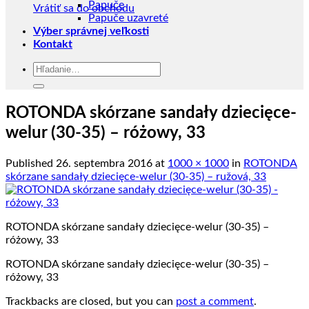
Papuče
Vrátiť sa do obchodu
Papuče uzavreté
Výber správnej veľkosti
Kontakt
Hľadať:
ROTONDA skórzane sandały dziecięce-
welur (30-35) – różowy, 33
Published
26. septembra 2016
at
1000 × 1000
in
ROTONDA
skórzane sandały dziecięce-welur (30-35) – ružová, 33
ROTONDA skórzane sandały dziecięce-welur (30-35) –
różowy, 33
ROTONDA skórzane sandały dziecięce-welur (30-35) –
różowy, 33
Trackbacks are closed, but you can
post a comment
.