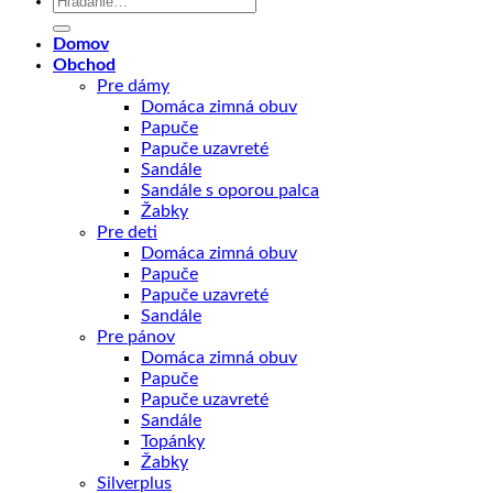
Domov
Obchod
Pre dámy
Domáca zimná obuv
Papuče
Papuče uzavreté
Sandále
Sandále s oporou palca
Žabky
Pre deti
Domáca zimná obuv
Papuče
Papuče uzavreté
Sandále
Pre pánov
Domáca zimná obuv
Papuče
Papuče uzavreté
Sandále
Topánky
Žabky
Silverplus