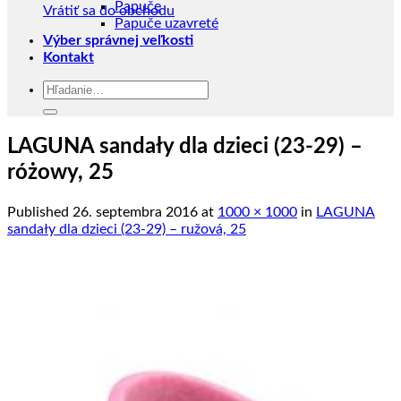
Papuče
Vrátiť sa do obchodu
Papuče uzavreté
Výber správnej veľkosti
Kontakt
Hľadať:
LAGUNA sandały dla dzieci (23-29) –
różowy, 25
Published
26. septembra 2016
at
1000 × 1000
in
LAGUNA
sandały dla dzieci (23-29) – ružová, 25