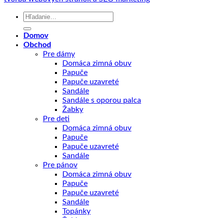
Hľadať:
Domov
Obchod
Pre dámy
Domáca zimná obuv
Papuče
Papuče uzavreté
Sandále
Sandále s oporou palca
Žabky
Pre deti
Domáca zimná obuv
Papuče
Papuče uzavreté
Sandále
Pre pánov
Domáca zimná obuv
Papuče
Papuče uzavreté
Sandále
Topánky