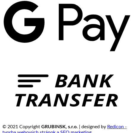
© 2021 Copyright
GRUBINSK, s.r.o.
| designed by
Redicon -
tvorba webových stránok a SEO marketing