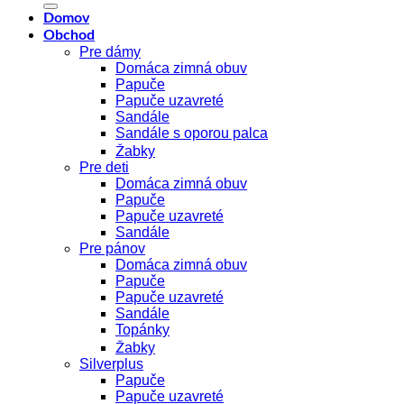
Domov
Obchod
Pre dámy
Domáca zimná obuv
Papuče
Papuče uzavreté
Sandále
Sandále s oporou palca
Žabky
Pre deti
Domáca zimná obuv
Papuče
Papuče uzavreté
Sandále
Pre pánov
Domáca zimná obuv
Papuče
Papuče uzavreté
Sandále
Topánky
Žabky
Silverplus
Papuče
Papuče uzavreté