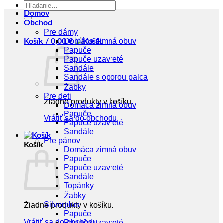
Hľadať:
Domov
Obchod
Pre dámy
Domáca zimná obuv
Košík /
0,00
€
Papuče
Papuče uzavreté
Sandále
Sandále s oporou palca
Žabky
Pre deti
Žiadne produkty v košíku.
Domáca zimná obuv
Papuče
Vrátiť sa do obchodu
Papuče uzavreté
Sandále
Pre pánov
Košík
Domáca zimná obuv
Papuče
Papuče uzavreté
Sandále
Topánky
Žabky
Silverplus
Žiadne produkty v košíku.
Papuče
Vrátiť sa do obchodu
Papuče uzavreté