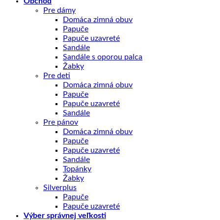
Obchod
Pre dámy
Domáca zimná obuv
Papuče
Papuče uzavreté
Sandále
Sandále s oporou palca
Žabky
Pre deti
Domáca zimná obuv
Papuče
Papuče uzavreté
Sandále
Pre pánov
Domáca zimná obuv
Papuče
Papuče uzavreté
Sandále
Topánky
Žabky
Silverplus
Papuče
Papuče uzavreté
Výber správnej veľkosti