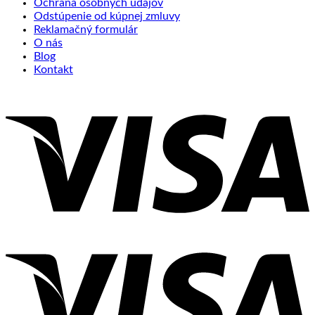
Ochrana osobných údajov
Odstúpenie od kúpnej zmluvy
Reklamačný formulár
O nás
Blog
Kontakt