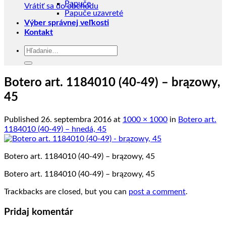
Papuče
Vrátiť sa do obchodu
Papuče uzavreté
Výber správnej veľkosti
Kontakt
Hľadať:
Botero art. 1184010 (40-49) – brązowy,
45
Published
26. septembra 2016
at
1000 × 1000
in
Botero art.
1184010 (40-49) – hnedá, 45
Botero art. 1184010 (40-49) – brązowy, 45
Botero art. 1184010 (40-49) – brązowy, 45
Trackbacks are closed, but you can
post a comment
.
Pridaj komentár