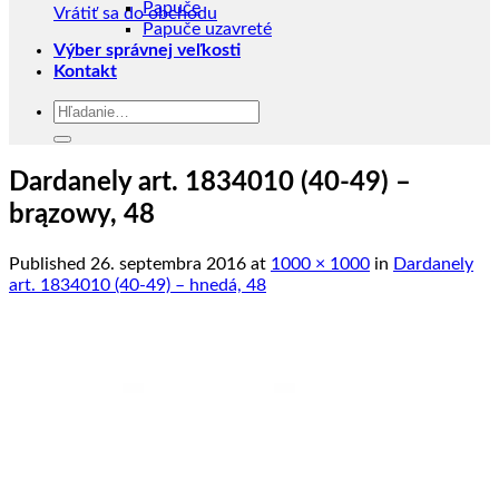
Papuče
Vrátiť sa do obchodu
Papuče uzavreté
Výber správnej veľkosti
Kontakt
Hľadať:
Dardanely art. 1834010 (40-49) –
brązowy, 48
Published
26. septembra 2016
at
1000 × 1000
in
Dardanely
art. 1834010 (40-49) – hnedá, 48