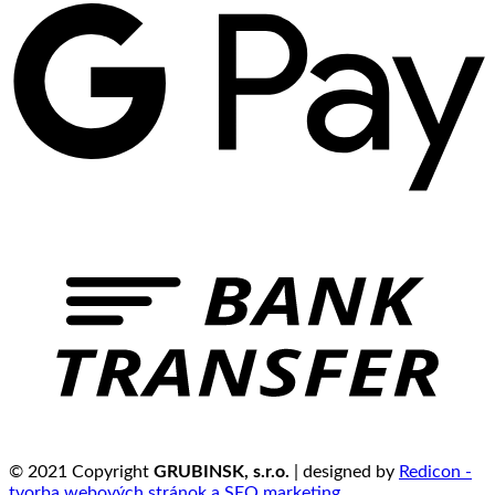
© 2021 Copyright
GRUBINSK, s.r.o.
| designed by
Redicon -
tvorba webových stránok a SEO marketing