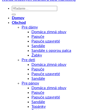
Hľadať:
Domov
Obchod
Pre dámy
Domáca zimná obuv
Papuče
Papuče uzavreté
Sandále
Sandále s oporou palca
Žabky
Pre deti
Domáca zimná obuv
Papuče
Papuče uzavreté
Sandále
Pre pánov
Domáca zimná obuv
Papuče
Papuče uzavreté
Sandále
Topánky