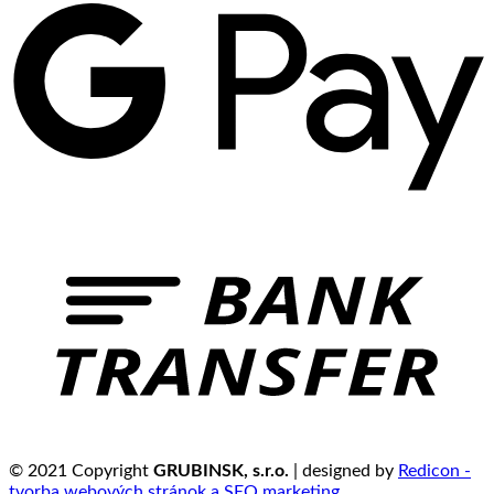
© 2021 Copyright
GRUBINSK, s.r.o.
| designed by
Redicon -
tvorba webových stránok a SEO marketing