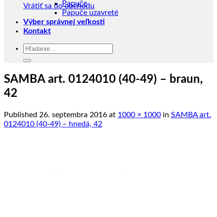
Papuče
Vrátiť sa do obchodu
Papuče uzavreté
Výber správnej veľkosti
Kontakt
Hľadať:
SAMBA art. 0124010 (40-49) – braun,
42
Published
26. septembra 2016
at
1000 × 1000
in
SAMBA art.
0124010 (40-49) – hnedá, 42