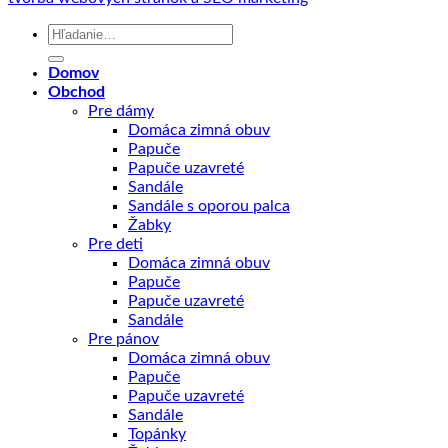
Hľadať:
Domov
Obchod
Pre dámy
Domáca zimná obuv
Papuče
Papuče uzavreté
Sandále
Sandále s oporou palca
Žabky
Pre deti
Domáca zimná obuv
Papuče
Papuče uzavreté
Sandále
Pre pánov
Domáca zimná obuv
Papuče
Papuče uzavreté
Sandále
Topánky