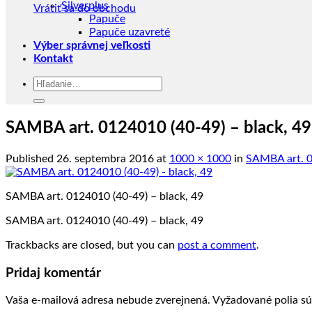
Silverplus
Vrátiť sa do obchodu
Papuče
Papuče uzavreté
Výber správnej veľkosti
Kontakt
Hľadať:
SAMBA art. 0124010 (40-49) – black, 49
Published
26. septembra 2016
at
1000 × 1000
in
SAMBA art. 0
SAMBA art. 0124010 (40-49) – black, 49
SAMBA art. 0124010 (40-49) – black, 49
Trackbacks are closed, but you can
post a comment
.
Pridaj komentár
Vaša e-mailová adresa nebude zverejnená.
Vyžadované polia s