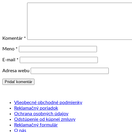
Komentár
*
Meno
*
E-mail
*
Adresa webu
Všeobecné obchodné podmienky
Reklamačný poriadok
Ochrana osobných údajov
Odstúpenie od kúpnej zmluvy
Reklamačný formulár
O nás