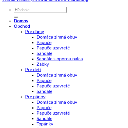
Hľadať:
Domov
Obchod
Pre dámy
Domáca zimná obuv
Papuče
Papuče uzavreté
Sandále
Sandále s oporou palca
Žabky
Pre deti
Domáca zimná obuv
Papuče
Papuče uzavreté
Sandále
Pre pánov
Domáca zimná obuv
Papuče
Papuče uzavreté
Sandále
Topánky