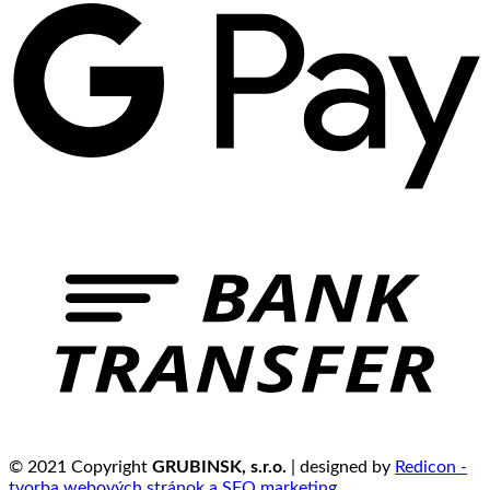
© 2021 Copyright
GRUBINSK, s.r.o.
| designed by
Redicon -
tvorba webových stránok a SEO marketing