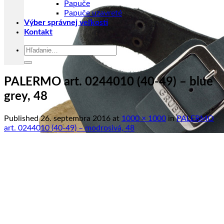
Papuče
Papuče uzavreté
Výber správnej veľkosti
Kontakt
Hľadať:
PALERMO art. 0244010 (40-49) – blue
grey, 48
Published
26. septembra 2016
at
1000 × 1000
in
PALERMO
art. 0244010 (40-49) – modrosivá, 48