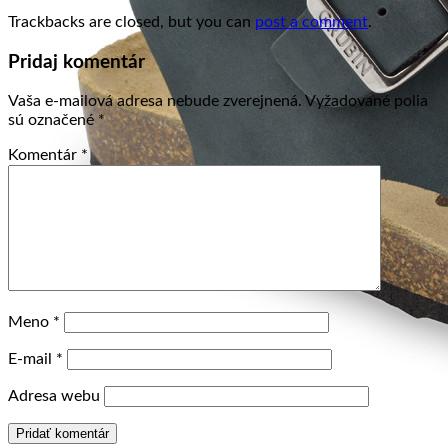
Trackbacks are closed, but you can
post a comment
.
Pridaj komentár
Vaša e-mailová adresa nebude zverejnená.
Vyžadované polia
sú označené
*
Komentár
*
Meno
*
E-mail
*
Adresa webu