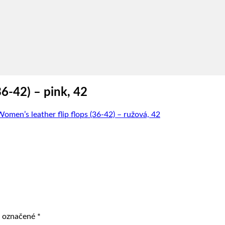
6-42) – pink, 42
en’s leather flip flops (36-42) – ružová, 42
ú označené
*