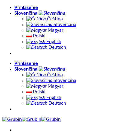
Skip
Prihlásenie
to
Slovenčina
content
Čeština
Slovenčina
Magyar
Polski
English
Deutsch
Prihlásenie
Slovenčina
Čeština
Slovenčina
Magyar
Polski
English
Deutsch