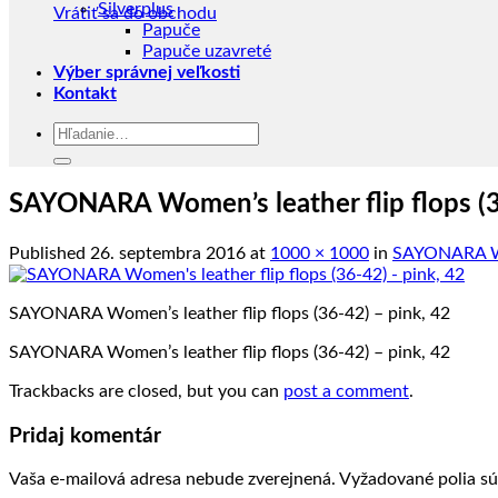
Silverplus
Vrátiť sa do obchodu
Papuče
Papuče uzavreté
Výber správnej veľkosti
Kontakt
Hľadať:
SAYONARA Women’s leather flip flops (3
Published
26. septembra 2016
at
1000 × 1000
in
SAYONARA Wom
SAYONARA Women’s leather flip flops (36-42) – pink, 42
SAYONARA Women’s leather flip flops (36-42) – pink, 42
Trackbacks are closed, but you can
post a comment
.
Pridaj komentár
Vaša e-mailová adresa nebude zverejnená.
Vyžadované polia s