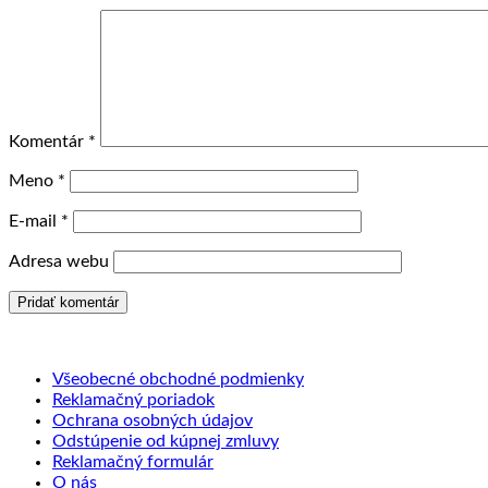
Komentár
*
Meno
*
E-mail
*
Adresa webu
Všeobecné obchodné podmienky
Reklamačný poriadok
Ochrana osobných údajov
Odstúpenie od kúpnej zmluvy
Reklamačný formulár
O nás