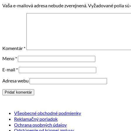
Vaša e-mailová adresa nebude zverejnená.
Vyžadované polia sú
Komentár
*
Meno
*
E-mail
*
Adresa webu
Všeobecné obchodné podmienky
Reklamačný poriadok
Ochrana osobných údajov
Odstúpenie od kúpnej zmluvy