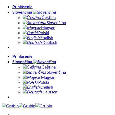
Skip
Prihlásenie
to
Slovenčina
content
Čeština
Slovenčina
Magyar
Polski
English
Deutsch
Prihlásenie
Slovenčina
Čeština
Slovenčina
Magyar
Polski
English
Deutsch