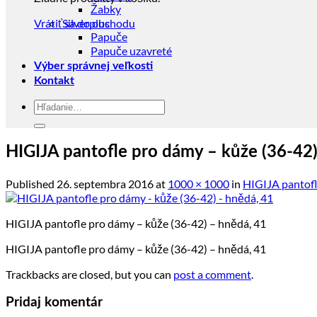
Žabky
Vrátiť sa do obchodu
Silverplus
Papuče
Papuče uzavreté
Výber správnej veľkosti
Kontakt
Hľadať:
HIGIJA pantofle pro dámy – kůže (36-42)
Published
26. septembra 2016
at
1000 × 1000
in
HIGIJA pantofl
HIGIJA pantofle pro dámy – kůže (36-42) – hnědá, 41
HIGIJA pantofle pro dámy – kůže (36-42) – hnědá, 41
Trackbacks are closed, but you can
post a comment
.
Pridaj komentár