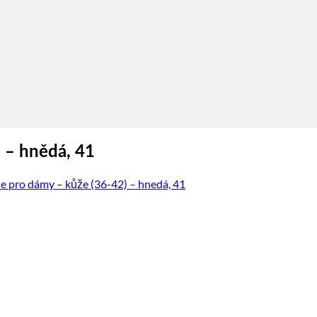
 – hnědá, 41
e pro dámy – kůže (36-42) – hnedá, 41