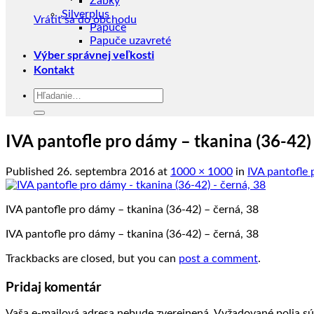
Žabky
Silverplus
Vrátiť sa do obchodu
Papuče
Papuče uzavreté
Výber správnej veľkosti
Kontakt
Hľadať:
IVA pantofle pro dámy – tkanina (36-42) 
Published
26. septembra 2016
at
1000 × 1000
in
IVA pantofle 
IVA pantofle pro dámy – tkanina (36-42) – černá, 38
IVA pantofle pro dámy – tkanina (36-42) – černá, 38
Trackbacks are closed, but you can
post a comment
.
Pridaj komentár
Vaša e-mailová adresa nebude zverejnená.
Vyžadované polia s