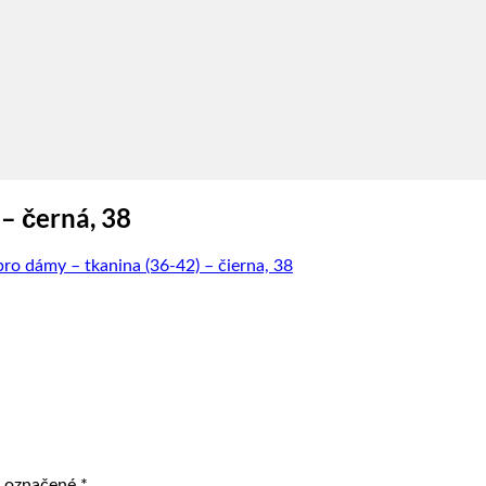
– černá, 38
pro dámy – tkanina (36-42) – čierna, 38
ú označené
*