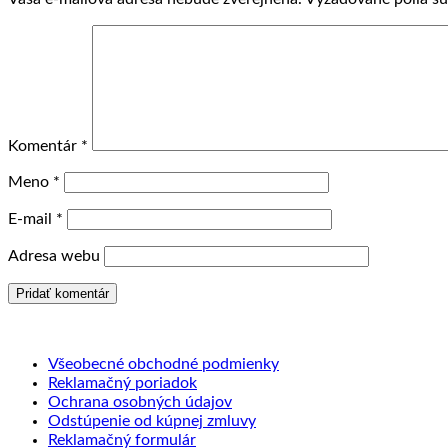
Komentár
*
Meno
*
E-mail
*
Adresa webu
Všeobecné obchodné podmienky
Reklamačný poriadok
Ochrana osobných údajov
Odstúpenie od kúpnej zmluvy
Reklamačný formulár