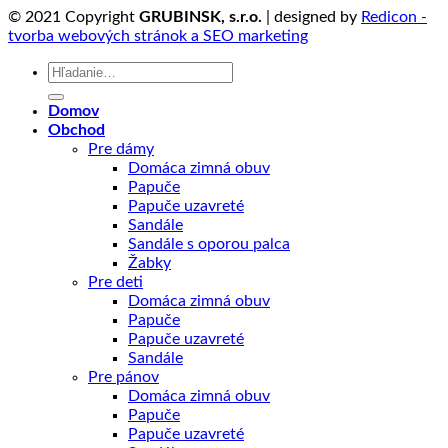
© 2021 Copyright
GRUBINSK, s.r.o.
| designed by
Redicon -
tvorba webových stránok a SEO marketing
Hľadať:
Domov
Obchod
Pre dámy
Domáca zimná obuv
Papuče
Papuče uzavreté
Sandále
Sandále s oporou palca
Žabky
Pre deti
Domáca zimná obuv
Papuče
Papuče uzavreté
Sandále
Pre pánov
Domáca zimná obuv
Papuče
Papuče uzavreté