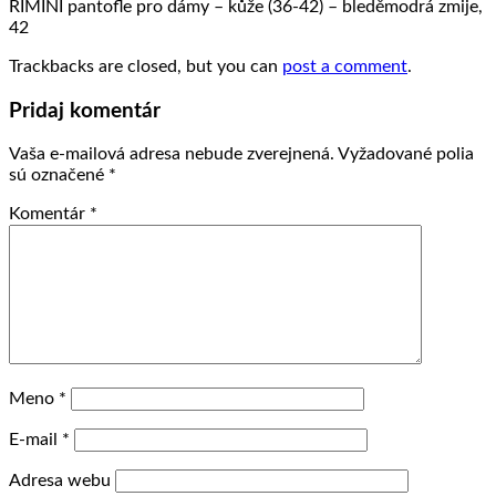
RIMINI pantofle pro dámy – kůže (36-42) – bleděmodrá zmije,
42
Trackbacks are closed, but you can
post a comment
.
Pridaj komentár
Vaša e-mailová adresa nebude zverejnená.
Vyžadované polia
sú označené
*
Komentár
*
Meno
*
E-mail
*
Adresa webu