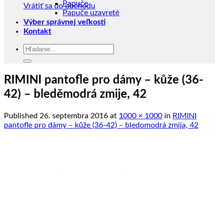
Papuče
Vrátiť sa do obchodu
Papuče uzavreté
Výber správnej veľkosti
Kontakt
Hľadať:
RIMINI pantofle pro dámy – kůže (36-
42) – bleděmodrá zmije, 42
Published
26. septembra 2016
at
1000 × 1000
in
RIMINI
pantofle pro dámy – kůže (36-42) – bledomodrá zmija, 42