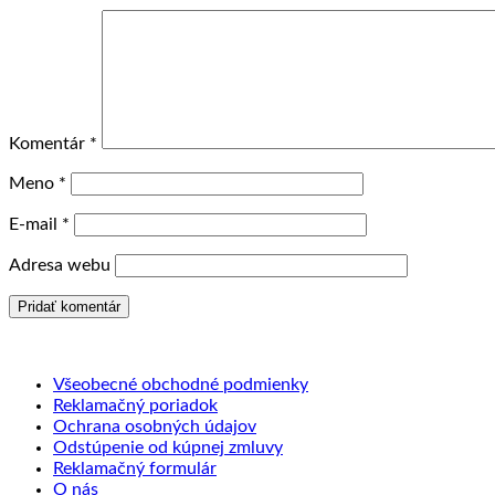
Komentár
*
Meno
*
E-mail
*
Adresa webu
Všeobecné obchodné podmienky
Reklamačný poriadok
Ochrana osobných údajov
Odstúpenie od kúpnej zmluvy
Reklamačný formulár
O nás