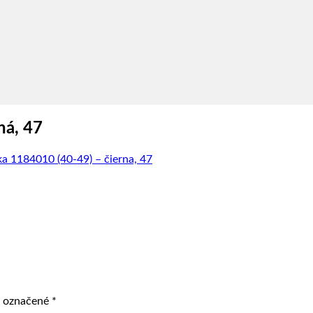
ná, 47
a 1184010 (40-49) – čierna, 47
ú označené
*