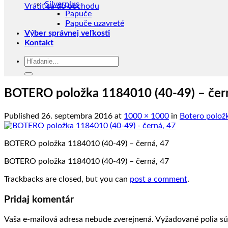
Silverplus
Vrátiť sa do obchodu
Papuče
Papuče uzavreté
Výber správnej veľkosti
Kontakt
Hľadať:
BOTERO položka 1184010 (40-49) – čer
Published
26. septembra 2016
at
1000 × 1000
in
Botero položk
BOTERO položka 1184010 (40-49) – černá, 47
BOTERO položka 1184010 (40-49) – černá, 47
Trackbacks are closed, but you can
post a comment
.
Pridaj komentár
Vaša e-mailová adresa nebude zverejnená.
Vyžadované polia s