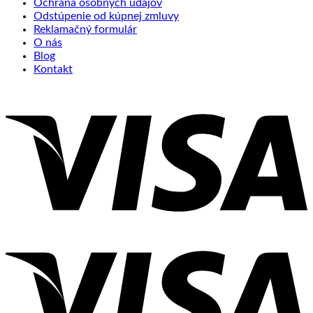
Ochrana osobných údajov
Odstúpenie od kúpnej zmluvy
Reklamačný formulár
O nás
Blog
Kontakt