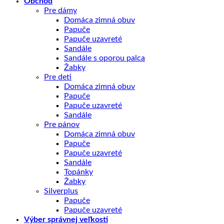
Obchod
Pre dámy
Domáca zimná obuv
Papuče
Papuče uzavreté
Sandále
Sandále s oporou palca
Žabky
Pre deti
Domáca zimná obuv
Papuče
Papuče uzavreté
Sandále
Pre pánov
Domáca zimná obuv
Papuče
Papuče uzavreté
Sandále
Topánky
Žabky
Silverplus
Papuče
Papuče uzavreté
Výber správnej veľkosti