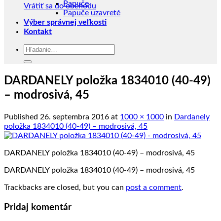
Papuče
Vrátiť sa do obchodu
Papuče uzavreté
Výber správnej veľkosti
Kontakt
Hľadať:
DARDANELY položka 1834010 (40-49)
– modrosivá, 45
Published
26. septembra 2016
at
1000 × 1000
in
Dardanely
položka 1834010 (40-49) – modrosivá, 45
DARDANELY položka 1834010 (40-49) – modrosivá, 45
DARDANELY položka 1834010 (40-49) – modrosivá, 45
Trackbacks are closed, but you can
post a comment
.
Pridaj komentár