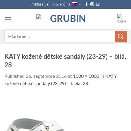
Skip
Prihlásenie
Slovenčina
to
content
Hľadať:
KATY kožené dětské sandály (23-29) – bílá,
28
Published
26. septembra 2016
at
1000 × 1000
in
KATY
kožené dětské sandály (23-29) – biela, 28