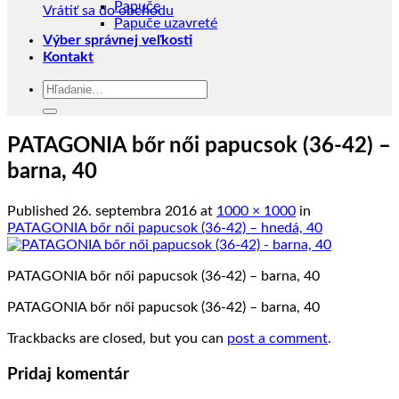
Papuče
Vrátiť sa do obchodu
Papuče uzavreté
Výber správnej veľkosti
Kontakt
Hľadať:
PATAGONIA bőr női papucsok (36-42) –
barna, 40
Published
26. septembra 2016
at
1000 × 1000
in
PATAGONIA bőr női papucsok (36-42) – hnedá, 40
PATAGONIA bőr női papucsok (36-42) – barna, 40
PATAGONIA bőr női papucsok (36-42) – barna, 40
Trackbacks are closed, but you can
post a comment
.
Pridaj komentár