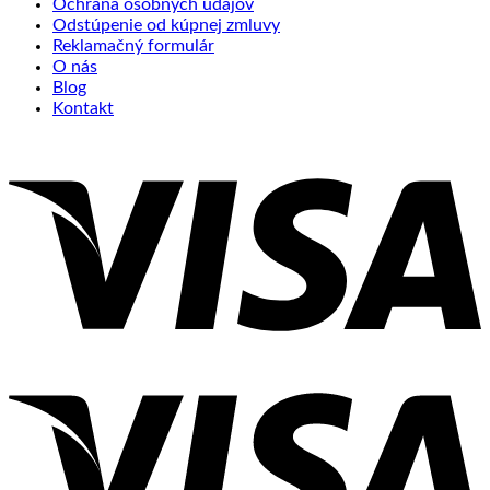
Ochrana osobných údajov
Odstúpenie od kúpnej zmluvy
Reklamačný formulár
O nás
Blog
Kontakt