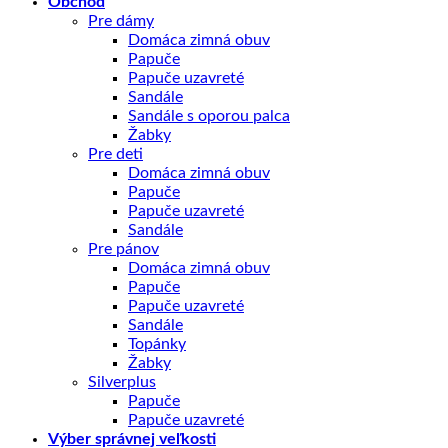
Obchod
Pre dámy
Domáca zimná obuv
Papuče
Papuče uzavreté
Sandále
Sandále s oporou palca
Žabky
Pre deti
Domáca zimná obuv
Papuče
Papuče uzavreté
Sandále
Pre pánov
Domáca zimná obuv
Papuče
Papuče uzavreté
Sandále
Topánky
Žabky
Silverplus
Papuče
Papuče uzavreté
Výber správnej veľkosti