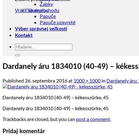
Žabky
Vrátiť sa do obchodu
Silverplus
Papuče
Papuče uzavreté
Výber správnej veľkosti
Kontakt
Hľadať:
Dardanely áru 1834010 (40-49) – kékess
Published
26. septembra 2016
at
1000 × 1000
in
Dardanely áru 
Dardanely áru 1834010 (40-49) – kékesszürke, 45
Dardanely áru 1834010 (40-49) – kékesszürke, 45
Trackbacks are closed, but you can
post a comment
.
Pridaj komentár