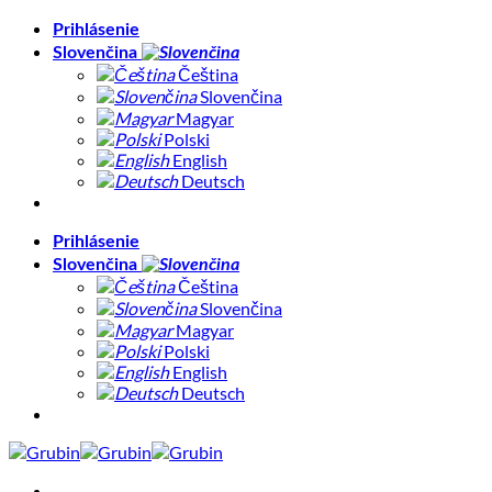
Skip
Prihlásenie
to
Slovenčina
content
Čeština
Slovenčina
Magyar
Polski
English
Deutsch
Prihlásenie
Slovenčina
Čeština
Slovenčina
Magyar
Polski
English
Deutsch