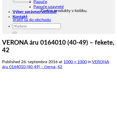
Papuče
Papuče uzavreté
Žiadne produkty v košíku.
Výber správnej veľkosti
Kontakt
Vrátiť sa do obchodu
Hľadať:
VERONA áru 0164010 (40-49) – fekete,
42
Published
26. septembra 2016
at
1000 × 1000
in
VERONA
áru 0164010 (40-49) – čierna, 42