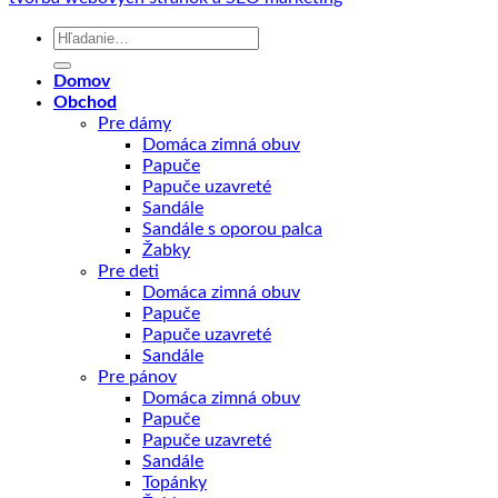
Hľadať:
Domov
Obchod
Pre dámy
Domáca zimná obuv
Papuče
Papuče uzavreté
Sandále
Sandále s oporou palca
Žabky
Pre deti
Domáca zimná obuv
Papuče
Papuče uzavreté
Sandále
Pre pánov
Domáca zimná obuv
Papuče
Papuče uzavreté
Sandále
Topánky