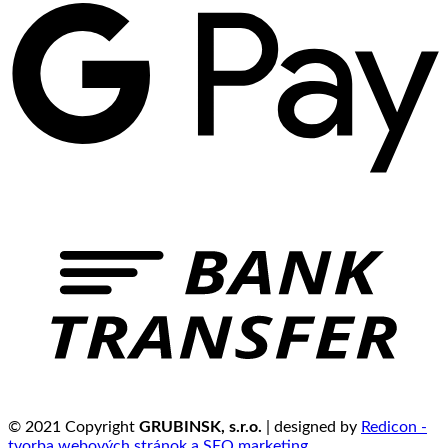
© 2021 Copyright
GRUBINSK, s.r.o.
| designed by
Redicon -
tvorba webových stránok a SEO marketing