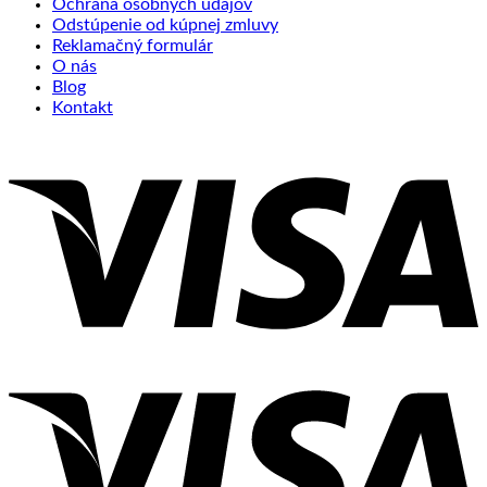
Ochrana osobných údajov
Odstúpenie od kúpnej zmluvy
Reklamačný formulár
O nás
Blog
Kontakt