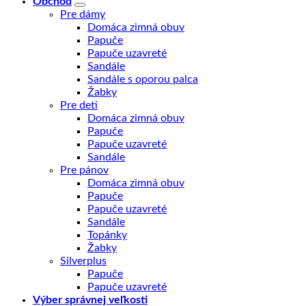
Obchod
Pre dámy
Domáca zimná obuv
Papuče
Papuče uzavreté
Sandále
Sandále s oporou palca
Žabky
Pre deti
Domáca zimná obuv
Papuče
Papuče uzavreté
Sandále
Pre pánov
Domáca zimná obuv
Papuče
Papuče uzavreté
Sandále
Topánky
Žabky
Silverplus
Papuče
Papuče uzavreté
Výber správnej veľkosti