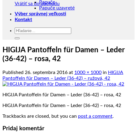
Papuče
Vrátiť sa do obchodu
Papuče uzavreté
Výber správnej veľkosti
Kontakt
Hľadať:
HIGIJA Pantoffeln für Damen – Leder
(36-42) – rosa, 42
Published
26. septembra 2016
at
1000 × 1000
in
HIGIJA
Pantoffeln für Damen – Leder (36-42) – ružová, 42
HIGIJA Pantoffeln für Damen – Leder (36-42) – rosa, 42
HIGIJA Pantoffeln für Damen – Leder (36-42) – rosa, 42
Trackbacks are closed, but you can
post a comment
.
Pridaj komentár