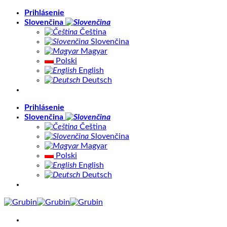
Skip
Prihlásenie
to
Slovenčina
content
Čeština
Slovenčina
Magyar
Polski
English
Deutsch
Prihlásenie
Slovenčina
Čeština
Slovenčina
Magyar
Polski
English
Deutsch