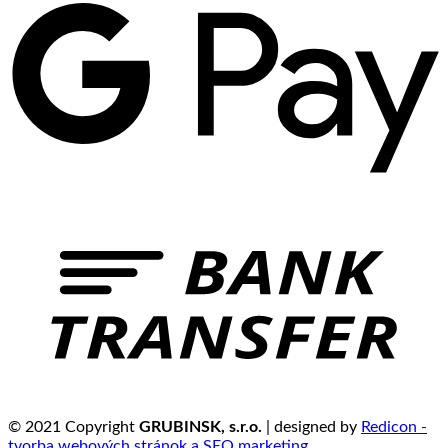
© 2021 Copyright
GRUBINSK, s.r.o.
| designed by
Redicon -
tvorba webových stránok a SEO marketing