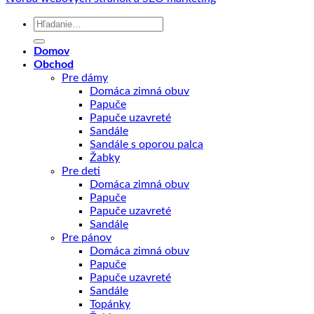
Hľadať:
Domov
Obchod
Pre dámy
Domáca zimná obuv
Papuče
Papuče uzavreté
Sandále
Sandále s oporou palca
Žabky
Pre deti
Domáca zimná obuv
Papuče
Papuče uzavreté
Sandále
Pre pánov
Domáca zimná obuv
Papuče
Papuče uzavreté
Sandále
Topánky