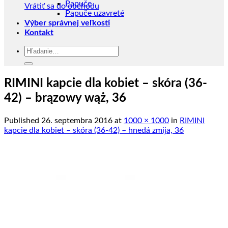
Papuče
Vrátiť sa do obchodu
Papuče uzavreté
Výber správnej veľkosti
Kontakt
Hľadať:
RIMINI kapcie dla kobiet – skóra (36-
42) – brązowy wąż, 36
Published
26. septembra 2016
at
1000 × 1000
in
RIMINI
kapcie dla kobiet – skóra (36-42) – hnedá zmija, 36