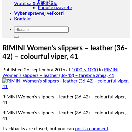
Papuče
Vrátiť sa do obchodu
Papuče uzavreté
Výber správnej veľkosti
Kontakt
Hľadať:
RIMINI Women’s slippers – leather (36-
42) – colourful viper, 41
Published
26. septembra 2016
at
1000 × 1000
in
RIMINI
Women’s slippers – leather (36-42) – farebná zmija, 41
RIMINI Women’s slippers – leather (36-42) – colourful viper,
41
RIMINI Women’s slippers – leather (36-42) – colourful viper,
41
Trackbacks are closed, but you can
post a comment
.