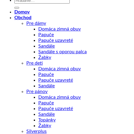
Domov
Obchod
Pre dámy
Domáca zimná obuv
Papuče
Papuče uzavreté
Sandále
Sandále s oporou palca
Žabky
Pre deti
Domáca zimná obuv
Papuče
Papuče uzavreté
Sandále
Pre pánov
Domáca zimná obuv
Papuče
Papuče uzavreté
Sandále
Topánky
Žabky
Silverplus