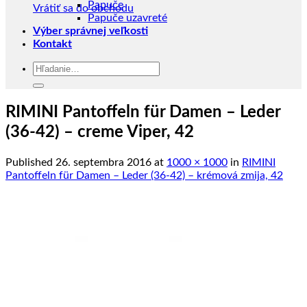
Papuče
Vrátiť sa do obchodu
Papuče uzavreté
Výber správnej veľkosti
Kontakt
Hľadať:
RIMINI Pantoffeln für Damen – Leder
(36-42) – creme Viper, 42
Published
26. septembra 2016
at
1000 × 1000
in
RIMINI
Pantoffeln für Damen – Leder (36-42) – krémová zmija, 42