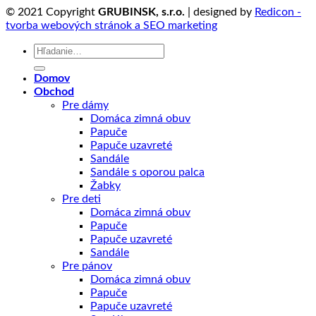
© 2021 Copyright
GRUBINSK, s.r.o.
| designed by
Redicon -
tvorba webových stránok a SEO marketing
Hľadať:
Domov
Obchod
Pre dámy
Domáca zimná obuv
Papuče
Papuče uzavreté
Sandále
Sandále s oporou palca
Žabky
Pre deti
Domáca zimná obuv
Papuče
Papuče uzavreté
Sandále
Pre pánov
Domáca zimná obuv
Papuče
Papuče uzavreté