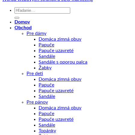
Hľadať:
Domov
Obchod
Pre dámy
Domáca zimná obuv
Papuče
Papuče uzavreté
Sandále
Sandále s oporou palca
Žabky
Pre deti
Domáca zimná obuv
Papuče
Papuče uzavreté
Sandále
Pre pánov
Domáca zimná obuv
Papuče
Papuče uzavreté
Sandále
Topánky