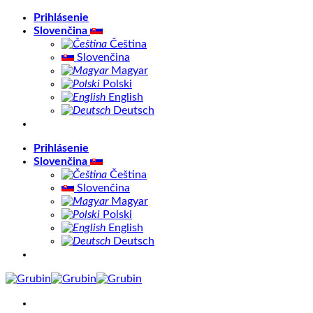
Skip
Prihlásenie
to
Slovenčina
content
Čeština
Slovenčina
Magyar
Polski
English
Deutsch
Prihlásenie
Slovenčina
Čeština
Slovenčina
Magyar
Polski
English
Deutsch