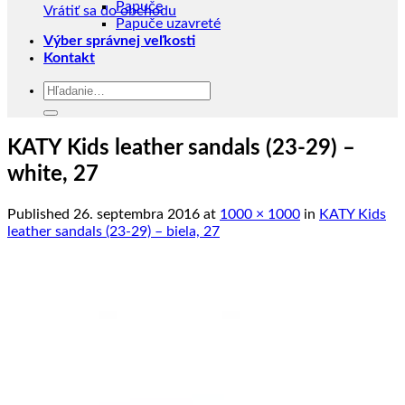
Papuče
Vrátiť sa do obchodu
Papuče uzavreté
Výber správnej veľkosti
Kontakt
Hľadať:
KATY Kids leather sandals (23-29) –
white, 27
Published
26. septembra 2016
at
1000 × 1000
in
KATY Kids
leather sandals (23-29) – biela, 27