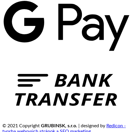
© 2021 Copyright
GRUBINSK, s.r.o.
| designed by
Redicon -
tvorba webových stránok a SEO marketing