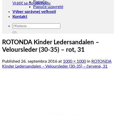
Papuče
Vrátiť sa do obchodu
Papuče uzavreté
Výber správnej veľkosti
Kontakt
Hľadať:
ROTONDA Kinder Ledersandalen –
Veloursleder (30-35) – rot, 31
Published
26. septembra 2016
at
1000 × 1000
in
ROTONDA
Kinder Ledersandalen – Veloursleder (30-35) – červená, 31