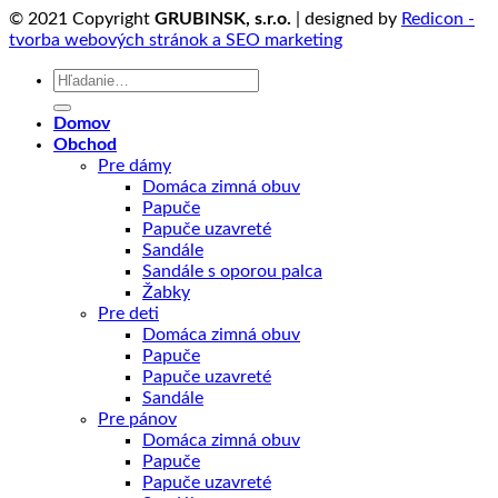
© 2021 Copyright
GRUBINSK, s.r.o.
| designed by
Redicon -
tvorba webových stránok a SEO marketing
Hľadať:
Domov
Obchod
Pre dámy
Domáca zimná obuv
Papuče
Papuče uzavreté
Sandále
Sandále s oporou palca
Žabky
Pre deti
Domáca zimná obuv
Papuče
Papuče uzavreté
Sandále
Pre pánov
Domáca zimná obuv
Papuče
Papuče uzavreté