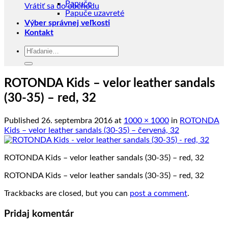
Papuče
Vrátiť sa do obchodu
Papuče uzavreté
Výber správnej veľkosti
Kontakt
Hľadať:
ROTONDA Kids – velor leather sandals
(30-35) – red, 32
Published
26. septembra 2016
at
1000 × 1000
in
ROTONDA
Kids – velor leather sandals (30-35) – červená, 32
ROTONDA Kids – velor leather sandals (30-35) – red, 32
ROTONDA Kids – velor leather sandals (30-35) – red, 32
Trackbacks are closed, but you can
post a comment
.
Pridaj komentár