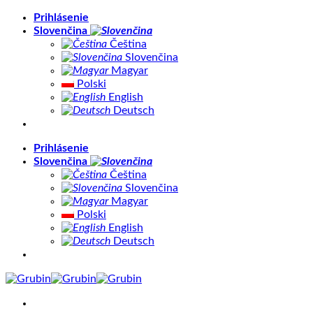
Skip
Prihlásenie
to
Slovenčina
content
Čeština
Slovenčina
Magyar
Polski
English
Deutsch
Prihlásenie
Slovenčina
Čeština
Slovenčina
Magyar
Polski
English
Deutsch