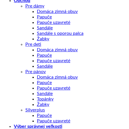
Obchod
Pre dámy
Domáca zimná obuv
Papuče
Papuče uzavreté
Sandále
Sandále s oporou palca
Žabky
Pre deti
Domáca zimná obuv
Papuče
Papuče uzavreté
Sandále
Pre pánov
Domáca zimná obuv
Papuče
Papuče uzavreté
Sandále
Topánky
Žabky
Silverplus
Papuče
Papuče uzavreté
Výber správnej veľkosti