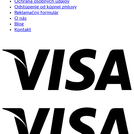
Ochrana osobných údajov
Odstúpenie od kúpnej zmluvy
Reklamačný formulár
O nás
Blog
Kontakt