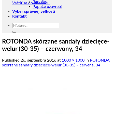
Papuče
Vrátiť sa do obchodu
Papuče uzavreté
Výber správnej veľkosti
Kontakt
Hľadať:
ROTONDA skórzane sandały dziecięce-
welur (30-35) – czerwony, 34
Published
26. septembra 2016
at
1000 × 1000
in
ROTONDA
skórzane sandały dziecięce-welur (30-35) – červená, 34