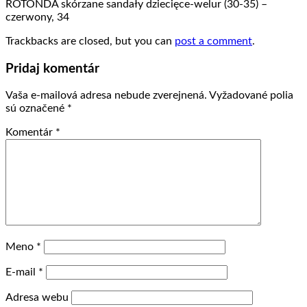
ROTONDA skórzane sandały dziecięce-welur (30-35) –
czerwony, 34
Trackbacks are closed, but you can
post a comment
.
Pridaj komentár
Vaša e-mailová adresa nebude zverejnená.
Vyžadované polia
sú označené
*
Komentár
*
Meno
*
E-mail
*
Adresa webu