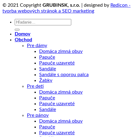
© 2021 Copyright
GRUBINSK, s.r.o.
| designed by
Redicon -
tvorba webových stránok a SEO marketing
Hľadať:
Domov
Obchod
Pre dámy
Domáca zimná obuv
Papuče
Papuče uzavreté
Sandále
Sandále s oporou palca
Žabky
Pre deti
Domáca zimná obuv
Papuče
Papuče uzavreté
Sandále
Pre pánov
Domáca zimná obuv
Papuče
Papuče uzavreté