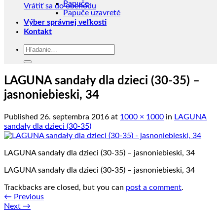
Papuče
Vrátiť sa do obchodu
Papuče uzavreté
Výber správnej veľkosti
Kontakt
Hľadať:
LAGUNA sandały dla dzieci (30-35) –
jasnoniebieski, 34
Published
26. septembra 2016
at
1000 × 1000
in
LAGUNA
sandały dla dzieci (30-35)
LAGUNA sandały dla dzieci (30-35) – jasnoniebieski, 34
LAGUNA sandały dla dzieci (30-35) – jasnoniebieski, 34
Trackbacks are closed, but you can
post a comment
.
←
Previous
Next
→