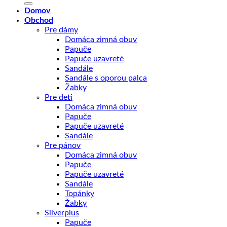
Domov
Obchod
Pre dámy
Domáca zimná obuv
Papuče
Papuče uzavreté
Sandále
Sandále s oporou palca
Žabky
Pre deti
Domáca zimná obuv
Papuče
Papuče uzavreté
Sandále
Pre pánov
Domáca zimná obuv
Papuče
Papuče uzavreté
Sandále
Topánky
Žabky
Silverplus
Papuče