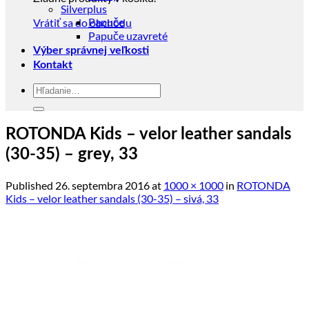
Silverplus
Papuče
Vrátiť sa do obchodu
Papuče uzavreté
Výber správnej veľkosti
Kontakt
Hľadať:
ROTONDA Kids – velor leather sandals
(30-35) – grey, 33
Published
26. septembra 2016
at
1000 × 1000
in
ROTONDA
Kids – velor leather sandals (30-35) – sivá, 33