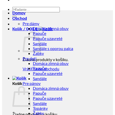
Hľadať:
Domov
Obchod
Pre dámy
Domáca zimná obuv
Košík /
0,00
€
Papuče
Papuče uzavreté
Sandále
Sandále s oporou palca
Žabky
Pre deti
Žiadne produkty v košíku.
Domáca zimná obuv
Papuče
Vrátiť sa do obchodu
Papuče uzavreté
Sandále
Pre pánov
Košík
Domáca zimná obuv
Papuče
Papuče uzavreté
Sandále
Topánky
Žabky
Žiadne produkty v košíku.