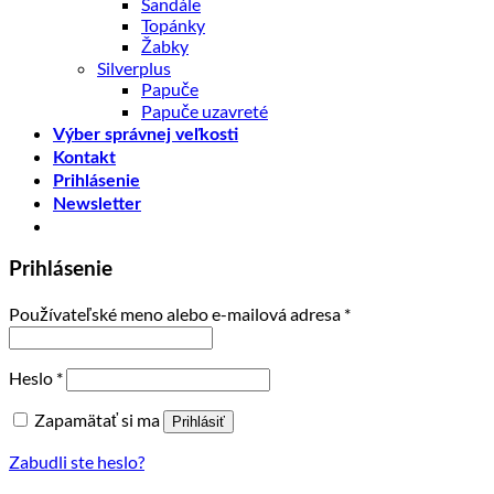
Sandále
Topánky
Žabky
Silverplus
Papuče
Papuče uzavreté
Výber správnej veľkosti
Kontakt
Prihlásenie
Newsletter
Prihlásenie
Používateľské meno alebo e-mailová adresa
*
Heslo
*
Zapamätať si ma
Prihlásiť
Zabudli ste heslo?