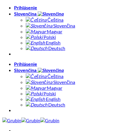
Skip
Prihlásenie
to
Slovenčina
content
Čeština
Slovenčina
Magyar
Polski
English
Deutsch
Prihlásenie
Slovenčina
Čeština
Slovenčina
Magyar
Polski
English
Deutsch