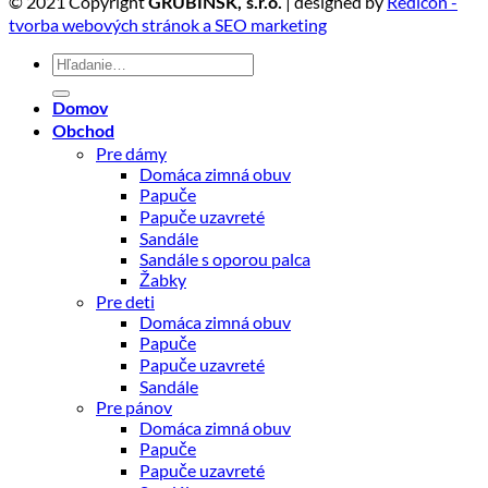
© 2021 Copyright
| designed by
Redicon -
GRUBINSK, s.r.o.
tvorba webových stránok a SEO marketing
Hľadať:
Domov
Obchod
Pre dámy
Domáca zimná obuv
Papuče
Papuče uzavreté
Sandále
Sandále s oporou palca
Žabky
Pre deti
Domáca zimná obuv
Papuče
Papuče uzavreté
Sandále
Pre pánov
Domáca zimná obuv
Papuče
Papuče uzavreté