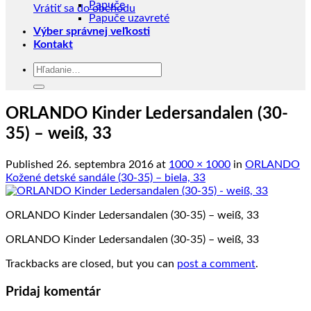
Papuče
Vrátiť sa do obchodu
Papuče uzavreté
Výber správnej veľkosti
Kontakt
Hľadať:
ORLANDO Kinder Ledersandalen (30-
35) – weiß, 33
Published
26. septembra 2016
at
1000 × 1000
in
ORLANDO
Kožené detské sandále (30-35) – biela, 33
ORLANDO Kinder Ledersandalen (30-35) – weiß, 33
ORLANDO Kinder Ledersandalen (30-35) – weiß, 33
Trackbacks are closed, but you can
post a comment
.
Pridaj komentár