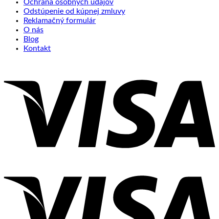
Ochrana osobných údajov
Odstúpenie od kúpnej zmluvy
Reklamačný formulár
O nás
Blog
Kontakt