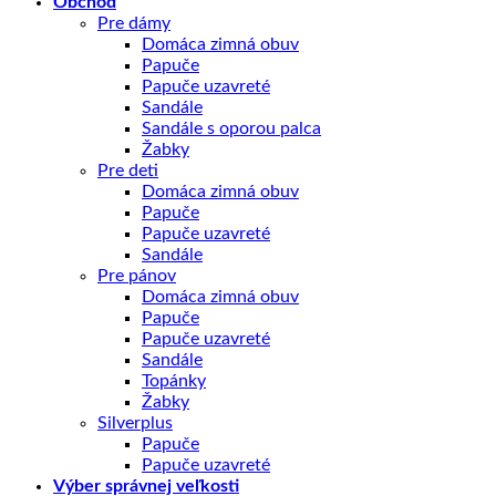
Obchod
Pre dámy
Domáca zimná obuv
Papuče
Papuče uzavreté
Sandále
Sandále s oporou palca
Žabky
Pre deti
Domáca zimná obuv
Papuče
Papuče uzavreté
Sandále
Pre pánov
Domáca zimná obuv
Papuče
Papuče uzavreté
Sandále
Topánky
Žabky
Silverplus
Papuče
Papuče uzavreté
Výber správnej veľkosti