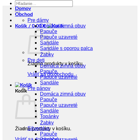
Hľadať:
Domov
Obchod
Pre dámy
Domáca zimná obuv
Košík /
0,00
€
Papuče
Papuče uzavreté
Sandále
Sandále s oporou palca
Žabky
Pre deti
Žiadne produkty v košíku.
Domáca zimná obuv
Papuče
Vrátiť sa do obchodu
Papuče uzavreté
Sandále
Pre pánov
Košík
Domáca zimná obuv
Papuče
Papuče uzavreté
Sandále
Topánky
Žabky
Silverplus
Žiadne produkty v košíku.
Papuče
Vrátiť sa do obchodu
Papuče uzavreté