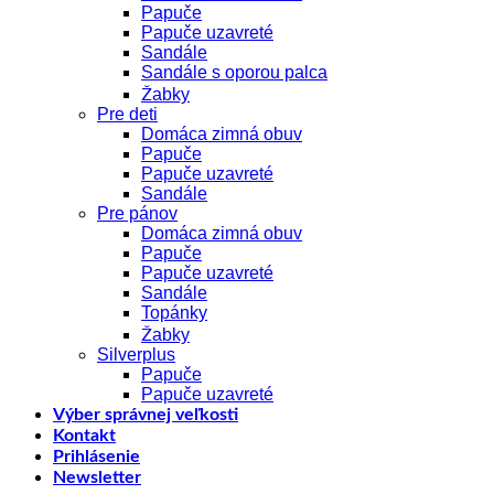
Papuče
Papuče uzavreté
Sandále
Sandále s oporou palca
Žabky
Pre deti
Domáca zimná obuv
Papuče
Papuče uzavreté
Sandále
Pre pánov
Domáca zimná obuv
Papuče
Papuče uzavreté
Sandále
Topánky
Žabky
Silverplus
Papuče
Papuče uzavreté
Výber správnej veľkosti
Kontakt
Prihlásenie
Newsletter