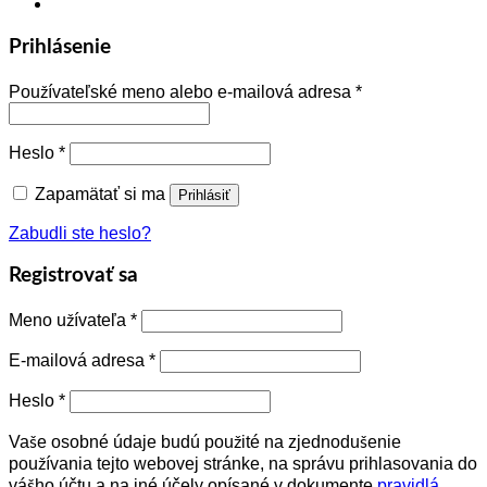
Prihlásenie
Používateľské meno alebo e-mailová adresa
*
Heslo
*
Zapamätať si ma
Prihlásiť
Zabudli ste heslo?
Registrovať sa
Meno užívateľa
*
E-mailová adresa
*
Heslo
*
Vaše osobné údaje budú použité na zjednodušenie
používania tejto webovej stránke, na správu prihlasovania do
vášho účtu a na iné účely opísané v dokumente
pravidlá