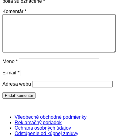
polia sú označené
*
Komentár
*
Meno
*
E-mail
*
Adresa webu
Všeobecné obchodné podmienky
Reklamačný poriadok
Ochrana osobných údajov
Odstúpenie od kúpnej zmluvy