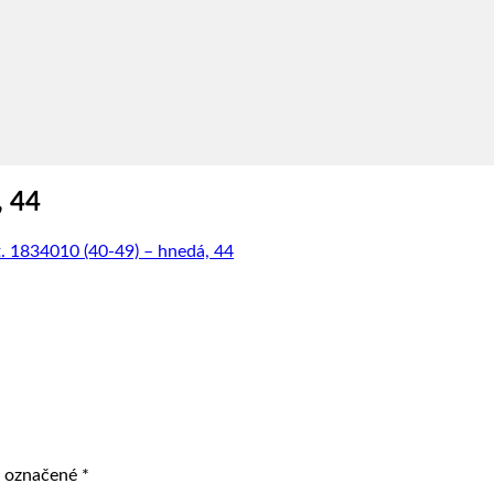
, 44
t. 1834010 (40-49) – hnedá, 44
ú označené
*