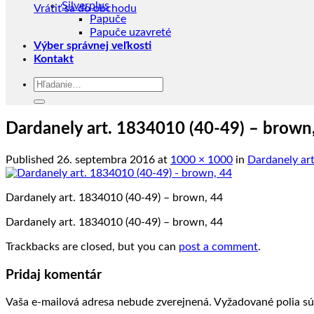
Silverplus
Vrátiť sa do obchodu
Papuče
Papuče uzavreté
Výber správnej veľkosti
Kontakt
Hľadať:
Dardanely art. 1834010 (40-49) – brown
Published
26. septembra 2016
at
1000 × 1000
in
Dardanely ar
Dardanely art. 1834010 (40-49) – brown, 44
Dardanely art. 1834010 (40-49) – brown, 44
Trackbacks are closed, but you can
post a comment
.
Pridaj komentár
Vaša e-mailová adresa nebude zverejnená.
Vyžadované polia s