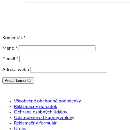
Komentár
*
Meno
*
E-mail
*
Adresa webu
Všeobecné obchodné podmienky
Reklamačný poriadok
Ochrana osobných údajov
Odstúpenie od kúpnej zmluvy
Reklamačný formulár
O nás