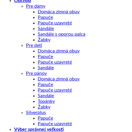
Obchod
Pre dámy
Domáca zimná obuv
Papuče
Papuče uzavreté
Sandále
Sandále s oporou palca
Žabky
Pre deti
Domáca zimná obuv
Papuče
Papuče uzavreté
Sandále
Pre pánov
Domáca zimná obuv
Papuče
Papuče uzavreté
Sandále
Topánky
Žabky
Silverplus
Papuče
Papuče uzavreté
Výber správnej veľkosti