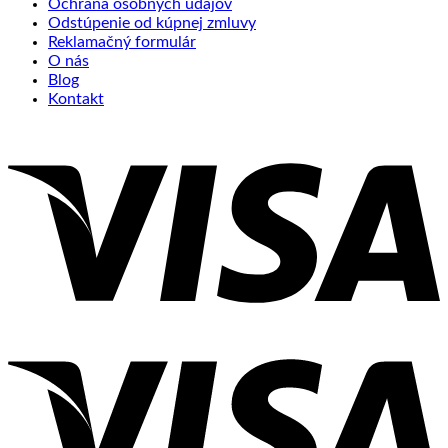
Ochrana osobných údajov
Odstúpenie od kúpnej zmluvy
Reklamačný formulár
O nás
Blog
Kontakt