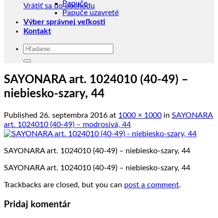
Papuče
Vrátiť sa do obchodu
Papuče uzavreté
Výber správnej veľkosti
Kontakt
Hľadať:
SAYONARA art. 1024010 (40-49) –
niebiesko-szary, 44
Published
26. septembra 2016
at
1000 × 1000
in
SAYONARA
art. 1024010 (40-49) – modrosivá, 44
SAYONARA art. 1024010 (40-49) – niebiesko-szary, 44
SAYONARA art. 1024010 (40-49) – niebiesko-szary, 44
Trackbacks are closed, but you can
post a comment
.
Pridaj komentár