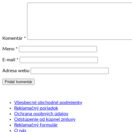
Komentár
*
Meno
*
E-mail
*
Adresa webu
Všeobecné obchodné podmienky
Reklamačný poriadok
Ochrana osobných údajov
Odstúpenie od kúpnej zmluvy
Reklamačný formulár
O nás