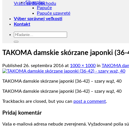
Silverplus
Vrátiť sa do obchodu
Papuče
Papuče uzavreté
Výber správnej veľkosti
Kontakt
Hľadať:
TAKOMA damskie skórzane japonki (36-4
Published
26. septembra 2016
at
1000 × 1000
in
TAKOMA damsk
TAKOMA damskie skórzane japonki (36-42) – szary wąż, 40
TAKOMA damskie skórzane japonki (36-42) – szary wąż, 40
Trackbacks are closed, but you can
post a comment
.
Pridaj komentár
Vaša e-mailová adresa nebude zverejnená.
Vyžadované polia s