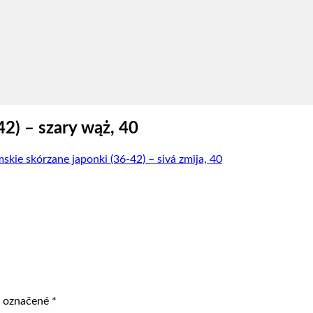
2) – szary wąż, 40
ie skórzane japonki (36-42) – sivá zmija, 40
ú označené
*